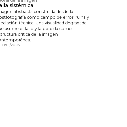
eoría de la imagen
alla sistémica
magen abstracta construida desde la
ostfotografía como campo de error, ruina y
ediación técnica. Una visualidad degradada
ue asume el fallo y la pérdida como
structura crítica de la imagen
ontemporánea.
18/01/2026