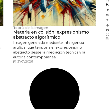
T
F
I
p
m
q
Teoría de la imagen
e
Materia en colisión: expresionismo
c
abstracto algorítmico
Imagen generada mediante inteligencia
artificial que tensiona el expresionismo
a
abstracto desde la mediación técnica y la
autoría contemporánea.
21/01/2026